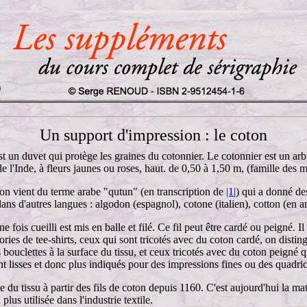
Un support d'impression : le coton
t un duvet qui protège les graines du cotonnier. Le cotonnier est un arb
de l'Inde, à fleurs jaunes ou roses, haut. de 0,50 à 1,50 m, (famille des 
on vient du terme arabe "qutun" (en transcription de
|1|
) qui a donné de
dans d'autres langues : algodon (espagnol), cotone (italien), cotton (en an
e fois cueilli est mis en balle et filé. Ce fil peut être cardé ou peigné. Il
ries de tee-shirts, ceux qui sont tricotés avec du coton cardé, on distin
bouclettes à la surface du tissu, et ceux tricotés avec du coton peigné q
nt lisses et donc plus indiqués pour des impressions fines ou des quadri
 du tissu à partir des fils de coton depuis 1160. C'est aujourd'hui la mat
plus utilisée dans l'industrie textile.