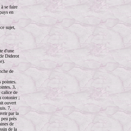
à se faire
 pays en
ce sujet,
te d'une
de Diderot
e).
anche de
s pointes.
ointes. 3,
e calice de
u cotonier ;
uit ouvert
uis. 7,
rir par la
à peu près
aines de
ssin de la