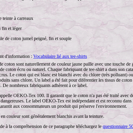
le teinte à carreaux
u fin et léger
ile de coton jumel peigné, fin et souple
t d'information :
Vocabulaire lié aux tee-shirts
de coton sont naturellement de couleur jaune paille avec une touche de g
 de coton écru ou naturel. Chaque fabriquant de tee-shirt a dans son cat
écrus. Le coton qui est blanc est blanchi avec du chlore (très polluant) o
oduits sans chlore. Un label a été fait pour diférentier les tissus de coton
e. De nombreux fabriquants adhèrent à ce label.
appelle OEKO-Tex 100. Il garantit que le coton n'a pas été traité avec d
 dangereuses. Le label OEKO-Tex est indépendant et est reconnu dans 
l garantit aux consommateurs un produit qui préserve l'environnement.
en couleur sont généralement blanchis avant la teinture.
 à la compréhension de ce paragraphe téléchargez le
questionnaire 5