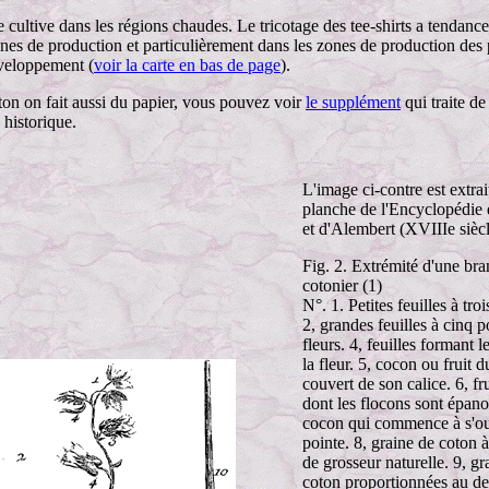
 cultive dans les régions chaudes. Le tricotage des tee-shirts a tendance 
ones de production et particulièrement dans les zones de production des
veloppement (
voir la carte en bas de page
).
ton on fait aussi du papier, vous pouvez voir
le supplément
qui traite de 
 historique.
L'image ci-contre est extrai
planche de l'Encyclopédie 
et d'Alembert (XVIIIe siècl
Fig. 2. Extrémité d'une br
cotonier (1)
N°. 1. Petites feuilles à troi
2, grandes feuilles à cinq p
fleurs. 4, feuilles formant l
la fleur. 5, cocon ou fruit d
couvert de son calice. 6, fr
dont les flocons sont épano
cocon qui commence à s'ouv
pointe. 8, graine de coton 
de grosseur naturelle. 9, gr
coton proportionnées au de