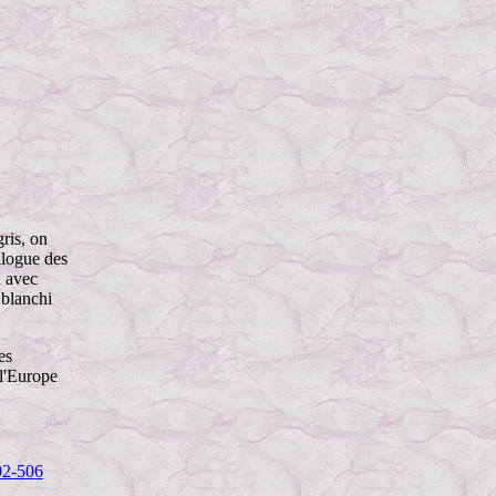
ris, on
alogue des
u avec
 blanchi
es
l'Europe
02-506