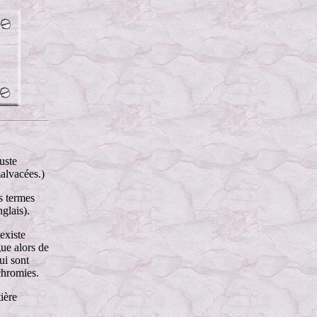
uste
malvacées.)
s termes
glais).
 existe
gue alors de
ui sont
chromies.
ière