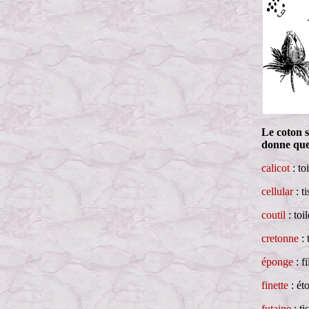
Le coton s
donne que
calicot
: to
cellular
: t
coutil
: toi
cretonne
: 
éponge
: f
finette
: ét
futaine
: ti