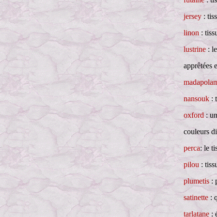
jersey
: tis
linon
: tiss
lustrine
: l
apprêtées e
madapola
nansouk
: 
oxford
: un
couleurs di
perca
: le t
pilou
: tis
plumetis
: 
satinette
: q
tarlatane
: 