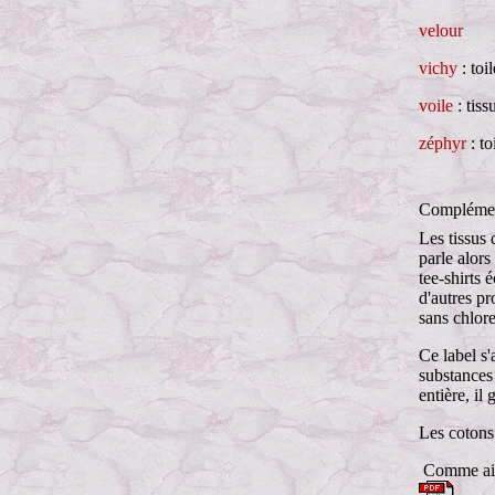
velour
vichy
: toi
voile
: tiss
zéphyr
: to
Complémen
Les tissus 
parle alors
tee-shirts 
d'autres pr
sans chlor
Ce label s'
substances
entière, i
Les cotons 
Comme aide