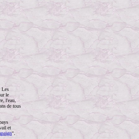
. Les
ur le
e, l'eau,
ions de tous
 pays
ail et
mpaign
".