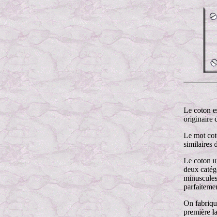
Le coton es
originaire 
Le mot cot
similaires 
Le coton un
deux catégo
minuscules 
parfaiteme
On fabrique
première la 