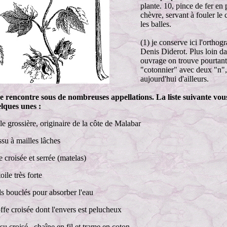
plante. 10, pince de fer en 
chèvre, servant à fouler le
les balles.
(1) je conserve ici l'orthog
Denis Diderot. Plus loin da
ouvrage on trouve pourtant 
"cotonnier" avec deux "n
aujourd'hui d'ailleurs.
e rencontre sous de nombreuses appellations. La liste suivante vou
lques unes :
ile grossière, originaire de la côte de Malabar
issu à mailles lâches
le croisée et serrée (matelas)
toile très forte
ils bouclés pour absorber l'eau
offe croisée dont l'envers est pelucheux
ssu croisé , chaîne en fil et trame en coton