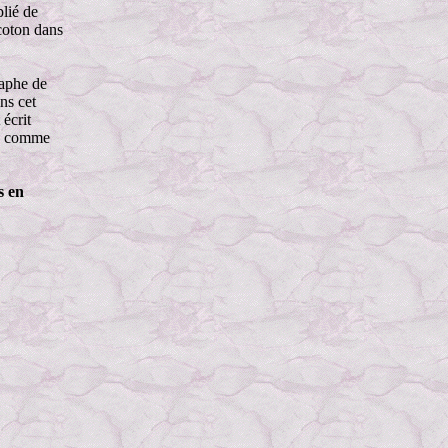
plié de
 coton dans
raphe de
ns cet
écrit
", comme
s en